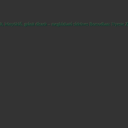
ult, könyöklő, gránit díszek – megbízható sírköves Borsodban: Nyeste Z