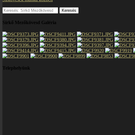
Keresés:
Sírkő Mezőkövesd Galéria
Telephelyünk