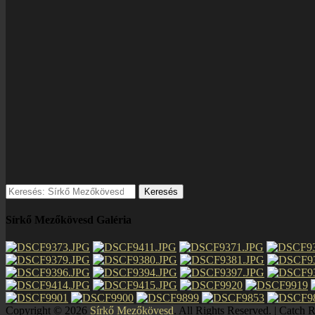
Keresés:
Sírkő Mezőkövesd Galéria
Copyright © 2026
Sírkő Mezőkövesd
. All Rights Reserved. | Catch 