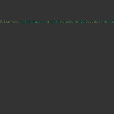
ult, könyöklő, gránit díszek – megbízható sírköves Borsodban: Nyeste Z