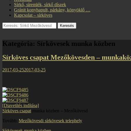
Elsődleges
a
Sírkő, síremlék, sírkő díszek
menü
tartalomhoz
Gránit konyhapult, párkány, könyöklő …
Kapcsolat – sírköves
Search
Keresés:
Kategória:
Sírkövesek munka közben
Sírköves csapat Mezőkövesden – munkakö
Közzétéve
2017-03-25
2017-03-25
[Diavetítés indítása]
Sírköves csapat
munka közben – Mezőkövesd
Tovább:
Mezőkövesdi sírkövesek telephely
Kategóriák
Sírkövesek munka közben