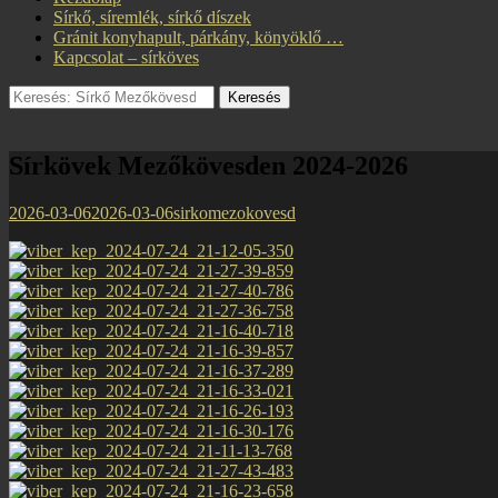
Elsődleges
a
Sírkő, síremlék, sírkő díszek
menü
tartalomhoz
Gránit konyhapult, párkány, könyöklő …
Kapcsolat – sírköves
Search
Keresés:
Sírkövek Mezőkövesden 2024-2026
Közzétéve
Szerző
2026-03-06
2026-03-06
sirkomezokovesd