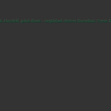
ult, könyöklő, gránit díszek – megbízható sírköves Borsodban: Nyeste Z